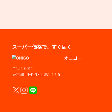
スーパー価格で、すぐ届く
オニゴー
〒154-0011
東京都世田谷区上馬1-17-5