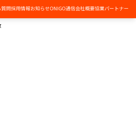
る質問
採用情報
お知らせ
ONIGO通信
会社概要
協業パートナー
散