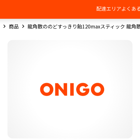
配達エリア
よくあ
商品
龍角散ののどすっきり飴120maxスティック 龍角