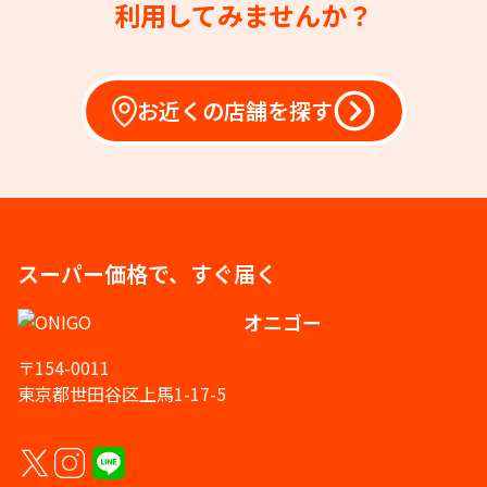
利用してみませんか？
お近くの店舗を探す
スーパー価格で、すぐ届く
オニゴー
〒154-0011
東京都世田谷区上馬1-17-5