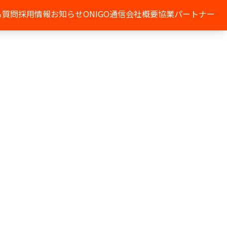
る質問
採用情報
お知らせ
ONIGO通信
会社概要
協業パートナー