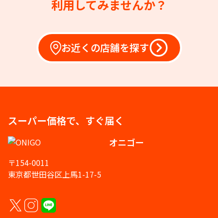
利用してみませんか？
お近くの店舗を探す
スーパー価格で、すぐ届く
オニゴー
〒154-0011
東京都世田谷区上馬1-17-5