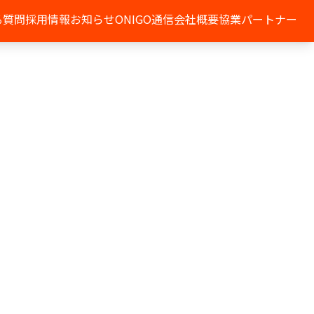
る質問
採用情報
お知らせ
ONIGO通信
会社概要
協業パートナー