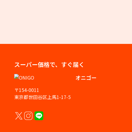
スーパー価格で、すぐ届く
オニゴー
〒154-0011
東京都世田谷区上馬1-17-5