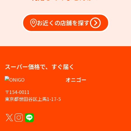
お近くの店舗を探す
スーパー価格で、すぐ届く
オニゴー
〒154-0011
東京都世田谷区上馬1-17-5