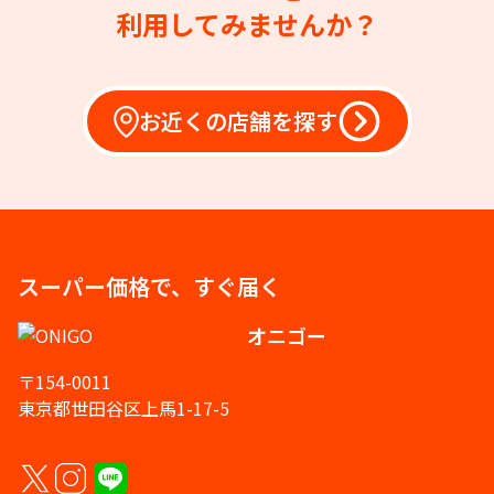
利用してみませんか？
お近くの店舗を探す
スーパー価格で、すぐ届く
オニゴー
〒154-0011
東京都世田谷区上馬1-17-5