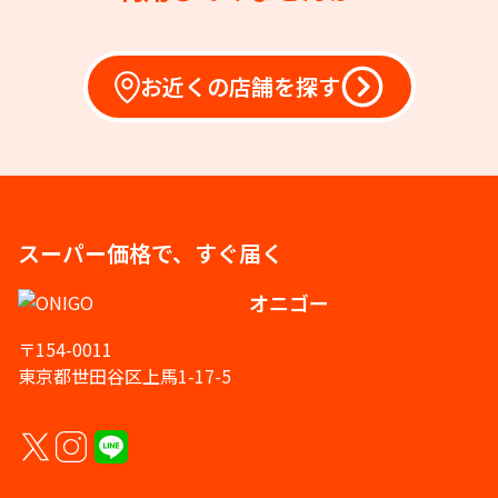
お近くの店舗を探す
スーパー価格で、すぐ届く
オニゴー
〒154-0011
東京都世田谷区上馬1-17-5