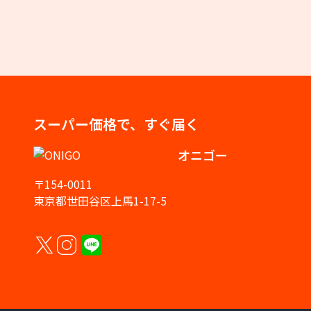
スーパー価格で、すぐ届く
オニゴー
〒154-0011
東京都世田谷区上馬1-17-5