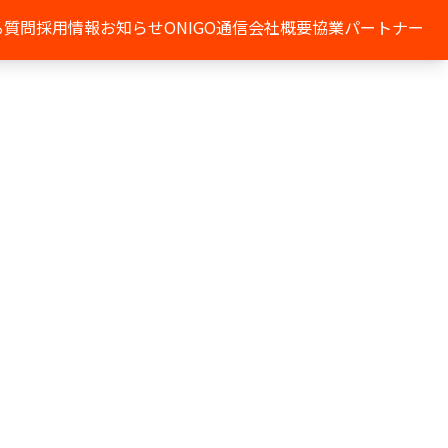
る質問
採用情報
お知らせ
ONIGO通信
会社概要
協業パートナー