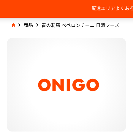
配達エリア
よくあ
商品
青の洞窟 ペペロンチーニ 日清フーズ