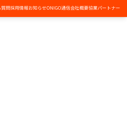
る質問
採用情報
お知らせ
ONIGO通信
会社概要
協業パートナー