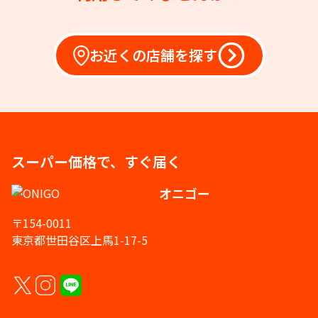
お近くの店舗を探す
スーパー価格で、すぐ届く
オニゴー
〒154-0011
東京都世田谷区上馬1-17-5