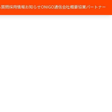
る質問
採用情報
お知らせ
ONIGO通信
会社概要
協業パートナー