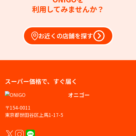
利用してみませんか？
お近くの店舗を探す
スーパー価格で、すぐ届く
オニゴー
〒154-0011
東京都世田谷区上馬1-17-5