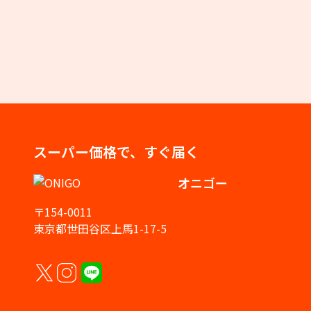
スーパー価格で、すぐ届く
オニゴー
〒154-0011
東京都世田谷区上馬1-17-5