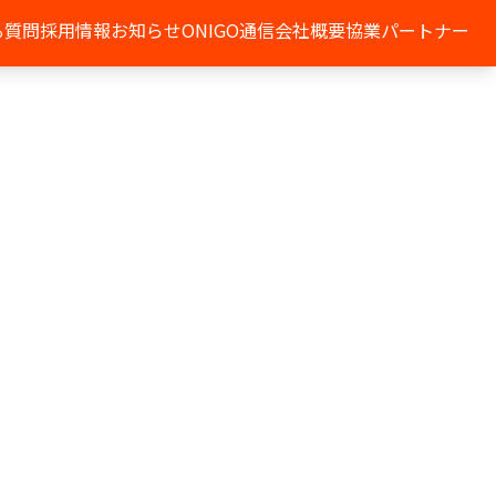
る質問
採用情報
お知らせ
ONIGO通信
会社概要
協業パートナー