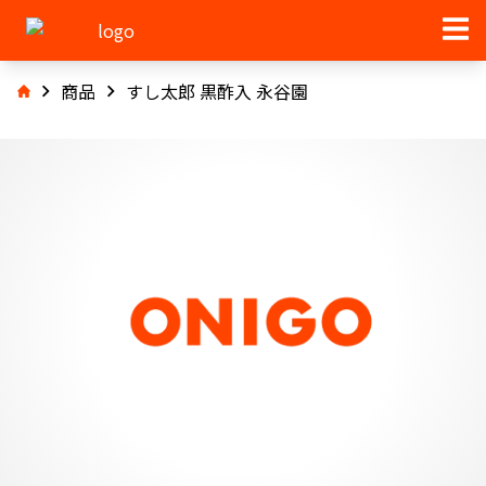
商品
すし太郎 黒酢入 永谷園