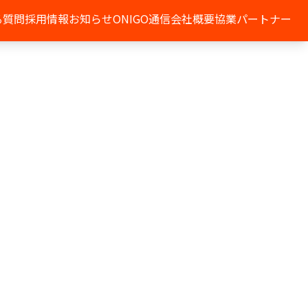
る質問
採用情報
お知らせ
ONIGO通信
会社概要
協業パートナー