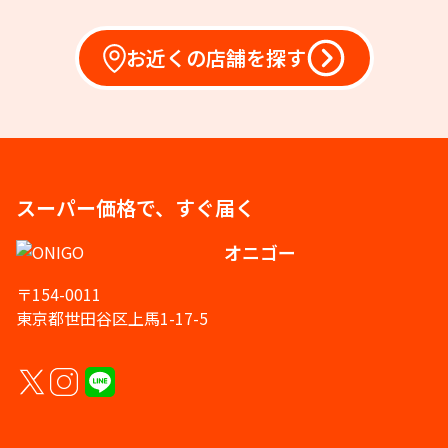
お近くの店舗を探す
スーパー価格で、すぐ届く
オニゴー
〒154-0011
東京都世田谷区上馬1-17-5