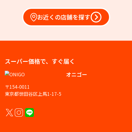
お近くの店舗を探す
スーパー価格で、すぐ届く
オニゴー
〒154-0011
東京都世田谷区上馬1-17-5