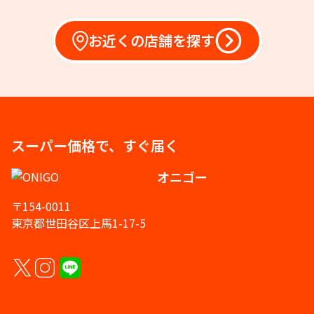
お近くの店舗を探す
スーパー価格で、すぐ届く
オニゴー
〒154-0011
東京都世田谷区上馬1-17-5