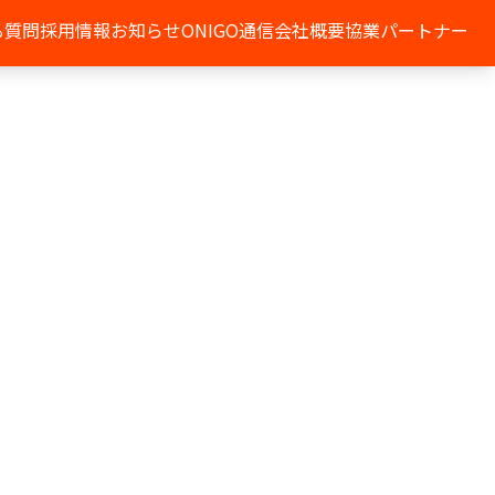
る質問
採用情報
お知らせ
ONIGO通信
会社概要
協業パートナー