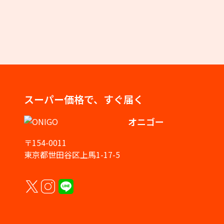
スーパー価格で、すぐ届く
オニゴー
〒154-0011
東京都世田谷区上馬1-17-5