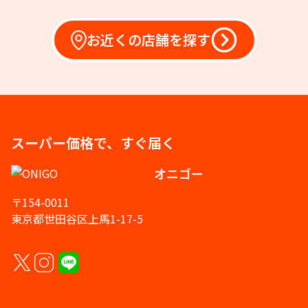
お近くの店舗を探す
スーパー価格で、すぐ届く
オニゴー
〒154-0011
東京都世田谷区上馬1-17-5