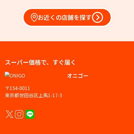
お近くの店舗を探す
スーパー価格で、すぐ届く
オニゴー
〒154-0011
東京都世田谷区上馬1-17-5