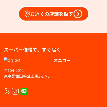
お近くの店舗を探す
スーパー価格で、すぐ届く
オニゴー
〒154-0011
東京都世田谷区上馬1-17-5