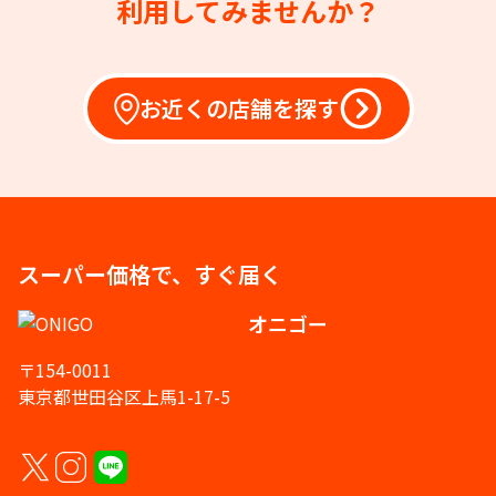
利用してみませんか？
お近くの店舗を探す
スーパー価格で、すぐ届く
オニゴー
〒154-0011
東京都世田谷区上馬1-17-5