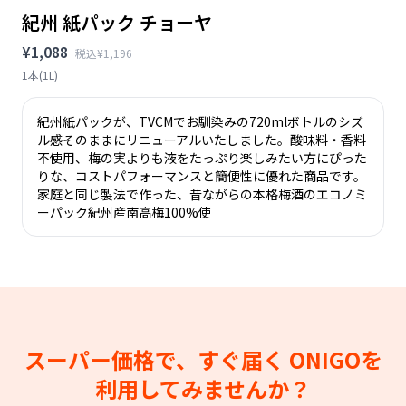
紀州 紙パック チョーヤ
¥1,088
税込¥1,196
1本(1L)
紀州紙パックが、TVCMでお馴染みの720mlボトルのシズ
ル感そのままにリニューアルいたしました。酸味料・香料
不使用、梅の実よりも液をたっぷり楽しみたい方にぴった
りな、コストパフォーマンスと簡便性に優れた商品です。
家庭と同じ製法で作った、昔ながらの本格梅酒のエコノミ
ーパック紀州産南高梅100%使
スーパー価格で、すぐ届く
ONIGOを
利用してみませんか？