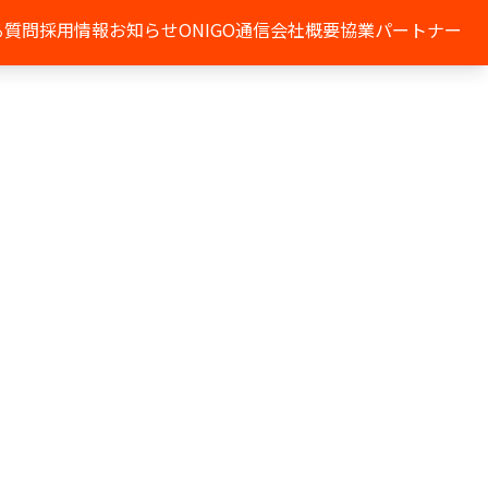
る質問
採用情報
お知らせ
ONIGO通信
会社概要
協業パートナー