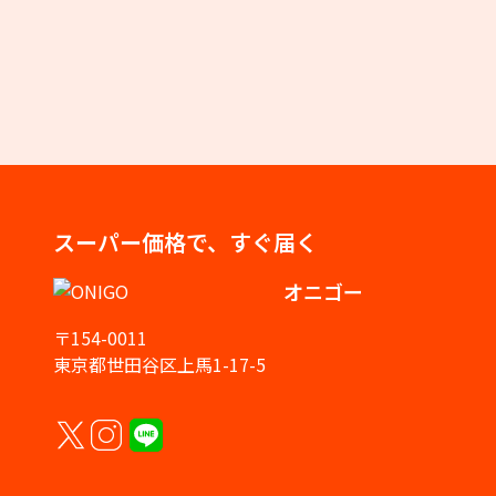
スーパー価格で、すぐ届く
オニゴー
〒154-0011
東京都世田谷区上馬1-17-5