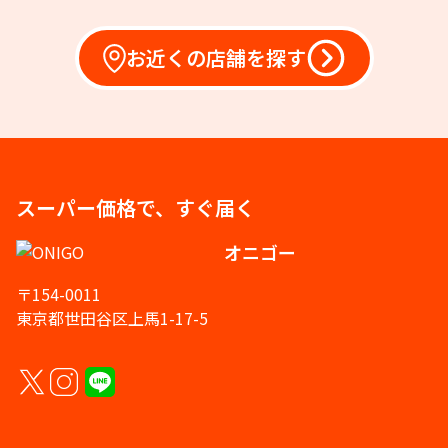
お近くの店舗を探す
スーパー価格で、すぐ届く
オニゴー
〒154-0011
東京都世田谷区上馬1-17-5