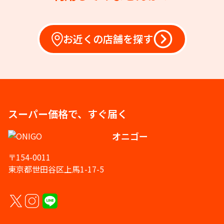
お近くの店舗を探す
スーパー価格で、すぐ届く
オニゴー
〒154-0011
東京都世田谷区上馬1-17-5