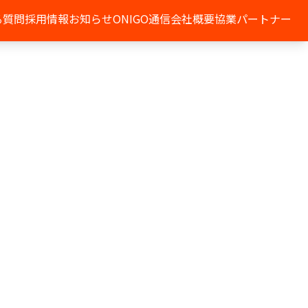
る質問
採用情報
お知らせ
ONIGO通信
会社概要
協業パートナー