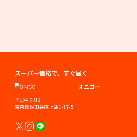
スーパー価格で、すぐ届く
オニゴー
〒154-0011
東京都世田谷区上馬1-17-5