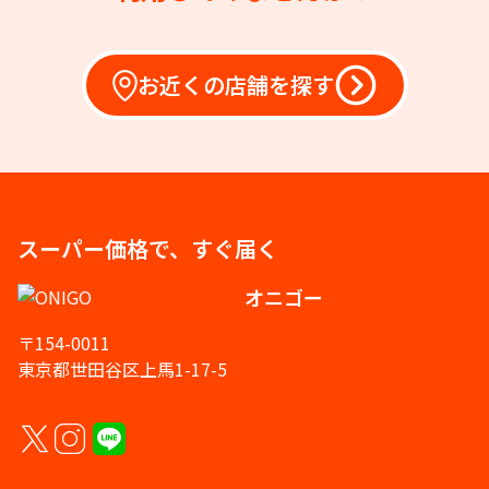
お近くの店舗を探す
スーパー価格で、すぐ届く
オニゴー
〒154-0011
東京都世田谷区上馬1-17-5