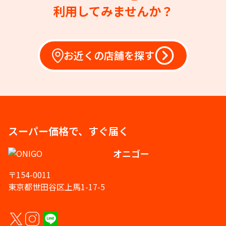
利用してみませんか？
お近くの店舗を探す
スーパー価格で、すぐ届く
オニゴー
〒154-0011
東京都世田谷区上馬1-17-5