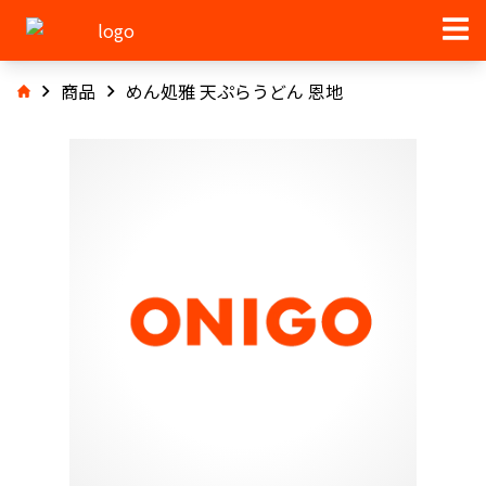
商品
めん処雅 天ぷらうどん 恩地