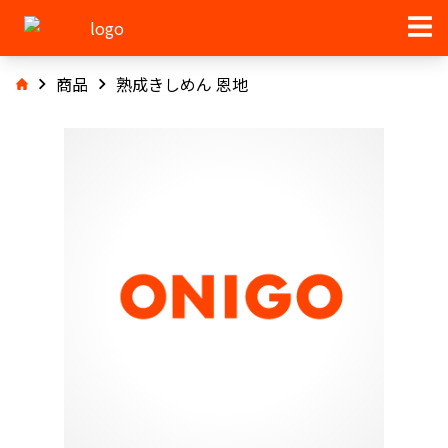
商品
熟成きしめん 恩地