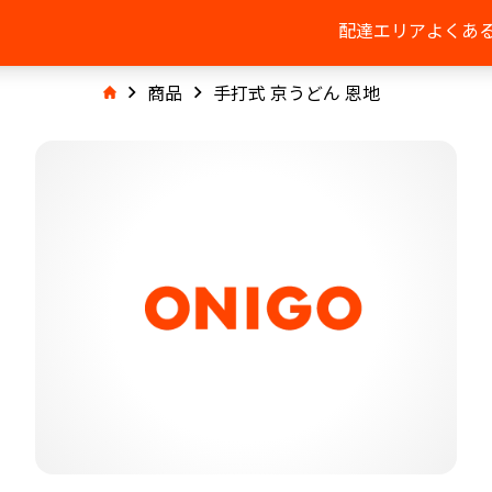
配達エリア
よくあ
商品
手打式 京うどん 恩地