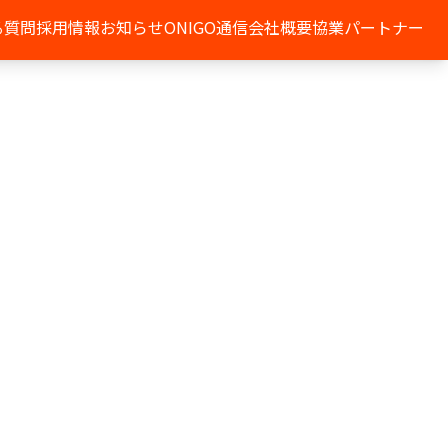
る質問
採用情報
お知らせ
ONIGO通信
会社概要
協業パートナー