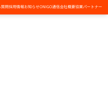
る質問
採用情報
お知らせ
ONIGO通信
会社概要
協業パートナー