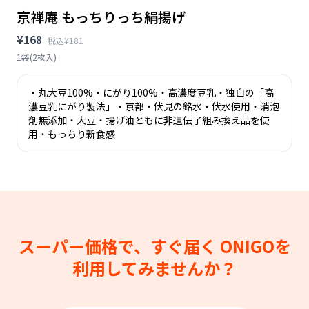
京禅庵 もっちりっち絹揚げ
¥168
税込¥181
1袋(2枚入)
・丸大豆100%・にがり100%・高濃度豆乳・独自の「高
濃豆乳にがり製法」・京都・伏見の銘水・伏水使用・消泡
剤無添加・大豆・揚げ油ともに非遺伝子組み換え品を使
用・もっちり新食感
スーパー価格で、すぐ届く
ONIGOを
利用してみませんか？