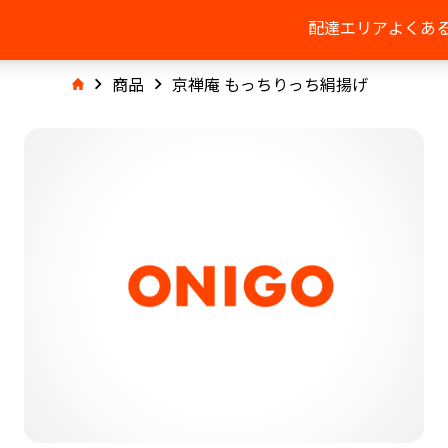
配達エリア
よくあ
商品
京禅庵 もっちりっち絹揚げ