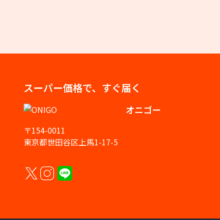
スーパー価格で、すぐ届く
オニゴー
〒154-0011
東京都世田谷区上馬1-17-5