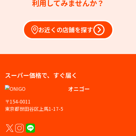
利用してみませんか？
お近くの店舗を探す
スーパー価格で、すぐ届く
オニゴー
〒154-0011
東京都世田谷区上馬1-17-5