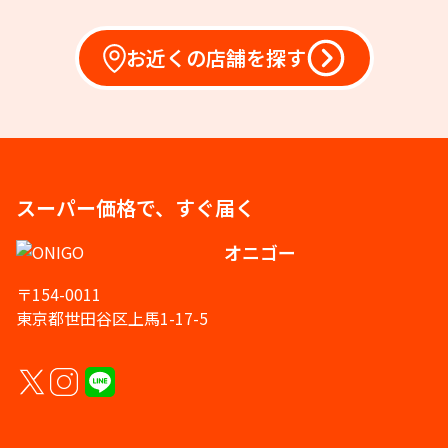
お近くの店舗を探す
スーパー価格で、すぐ届く
オニゴー
〒154-0011
東京都世田谷区上馬1-17-5