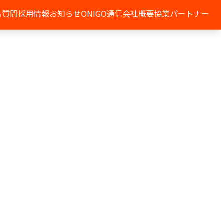
る質問
採用情報
お知らせ
ONIGO通信
会社概要
協業パートナー