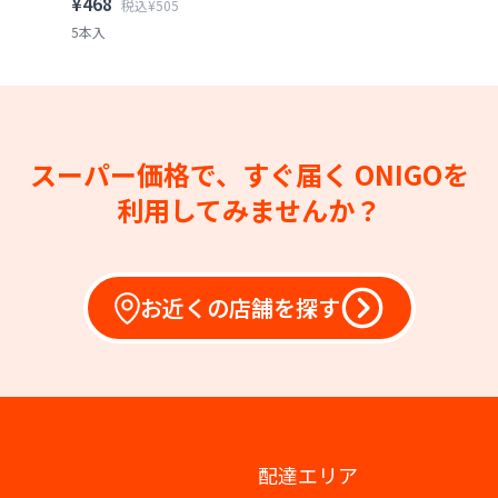
¥468
税込¥505
5本入
スーパー価格で、すぐ届く
ONIGOを
利用してみませんか？
お近くの店舗を探す
配達エリア