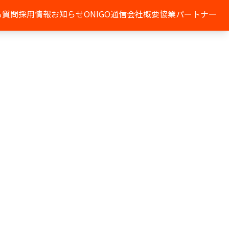
る質問
採用情報
お知らせ
ONIGO通信
会社概要
協業パートナー