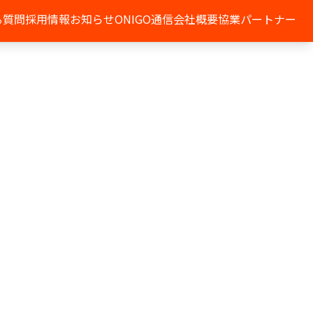
る質問
採用情報
お知らせ
ONIGO通信
会社概要
協業パートナー