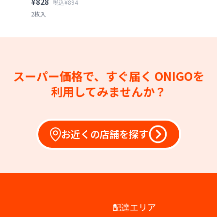
¥828
税込¥894
2枚入
スーパー価格で、すぐ届く
ONIGOを
利用してみませんか？
お近くの店舗を探す
配達エリア