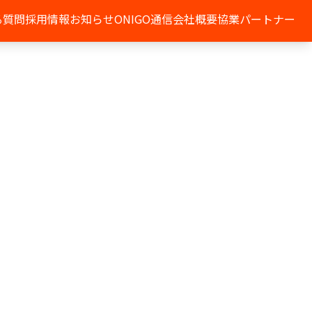
る質問
採用情報
お知らせ
ONIGO通信
会社概要
協業パートナー