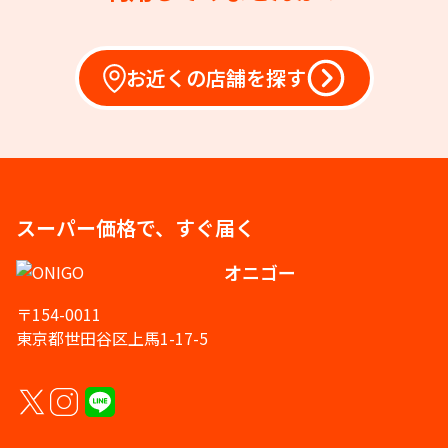
お近くの店舗を探す
スーパー価格で、すぐ届く
オニゴー
〒154-0011
東京都世田谷区上馬1-17-5