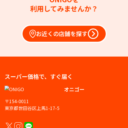
利用してみませんか？
お近くの店舗を探す
スーパー価格で、すぐ届く
オニゴー
〒154-0011
東京都世田谷区上馬1-17-5