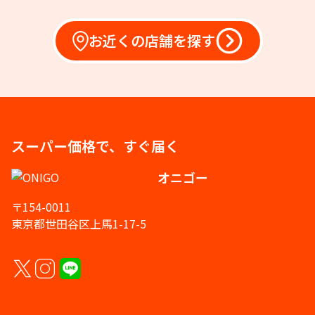
お近くの店舗を探す
スーパー価格で、すぐ届く
オニゴー
〒154-0011
東京都世田谷区上馬1-17-5