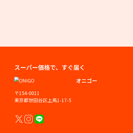
スーパー価格で、すぐ届く
オニゴー
〒154-0011
東京都世田谷区上馬1-17-5