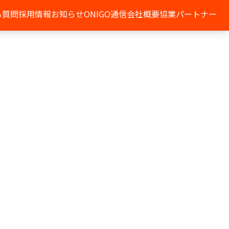
る質問
採用情報
お知らせ
ONIGO通信
会社概要
協業パートナー