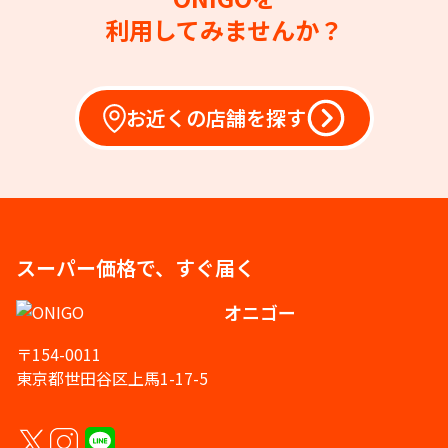
利用してみませんか？
お近くの店舗を探す
スーパー価格で、すぐ届く
オニゴー
〒154-0011
東京都世田谷区上馬1-17-5