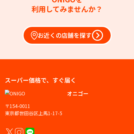
利用してみませんか？
お近くの店舗を探す
スーパー価格で、すぐ届く
オニゴー
〒154-0011
東京都世田谷区上馬1-17-5