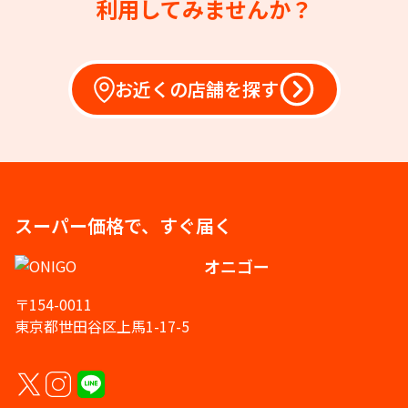
利用してみませんか？
お近くの店舗を探す
スーパー価格で、すぐ届く
オニゴー
〒154-0011
東京都世田谷区上馬1-17-5