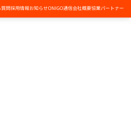
る質問
採用情報
お知らせ
ONIGO通信
会社概要
協業パートナー