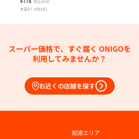
¥778
税込¥840
大玉1ﾊﾟｯｸ(3ｺ入)
スーパー価格で、すぐ届く
ONIGOを
利用してみませんか？
お近くの店舗を探す
配達エリア