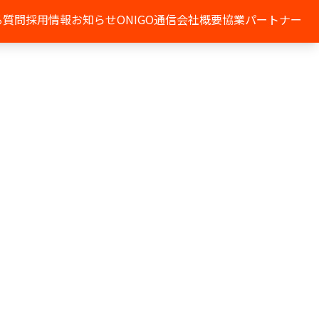
る質問
採用情報
お知らせ
ONIGO通信
会社概要
協業パートナー