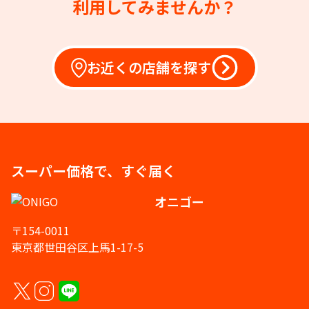
利用してみませんか？
お近くの店舗を探す
スーパー価格で、すぐ届く
オニゴー
〒154-0011
東京都世田谷区上馬1-17-5